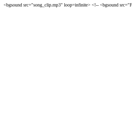
<bgsound src="song_clip.mp3" loop=infinite> <!-- <bgsound src="F